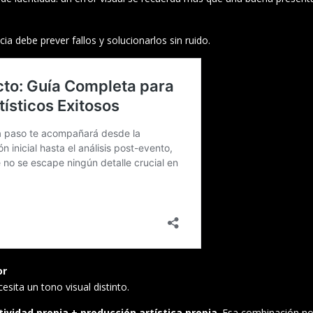
ia debe prever fallos y solucionarlos sin ruido.
or
esita un tono visual distinto.
tividad propia + producción artística propia
. Esa combinación no