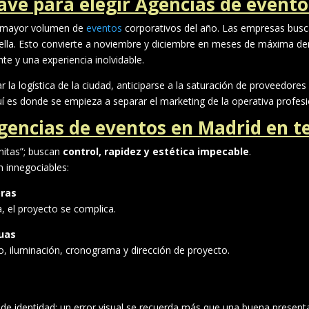
ave para elegir Agencias de event
l mayor volumen de
eventos
corporativos del año. Las empresas busc
huella. Esto convierte a noviembre y diciembre en meses de máxima d
te y una experiencia inolvidable.
a logística de la ciudad, anticiparse a la saturación de proveedores
í es donde se empieza a separar el marketing de la operativa profesi
agencias de eventos en Madrid en
nitas”; buscan
control, rapidez y estética impecable
.
 innegociables:
oras
da, el proyecto se complica.
guas
, iluminación, cronograma y dirección de proyecto.
 de identidad: un error visual se recuerda más que una buena present