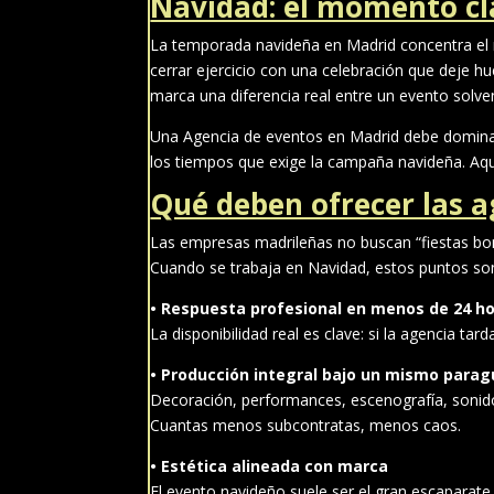
Navidad: el momento cl
La temporada navideña en Madrid concentra e
cerrar ejercicio con una celebración que deje 
marca una diferencia real entre un evento solven
Una Agencia de eventos en Madrid debe dominar l
los tiempos que exige la campaña navideña. Aqu
Qué deben ofrecer las 
Las empresas madrileñas no buscan “fiestas bo
Cuando se trabaja en Navidad, estos puntos son
• Respuesta profesional en menos de 24 h
La disponibilidad real es clave: si la agencia tar
• Producción integral bajo un mismo para
Decoración, performances, escenografía, sonido
Cuantas menos subcontratas, menos caos.
• Estética alineada con marca
El evento navideño suele ser el gran escaparate