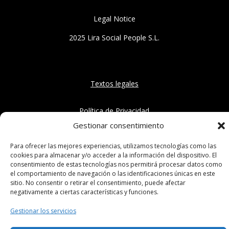
Legal Notice
2025 Lira Social People S.L.
Textos legales
Política de Privacidad
Gestionar consentimiento
Aviso Legal
Para ofrecer las mejores experiencias, utilizamos tecnologías como las
cookies para almacenar y/o acceder a la información del dispositivo. El
Instagram
consentimiento de estas tecnologías nos permitirá procesar datos como
el comportamiento de navegación o las identificaciones únicas en este
sitio. No consentir o retirar el consentimiento, puede afectar
negativamente a ciertas características y funciones.
Gestionar los servicios
Diseño Web
realizado por Reflipa