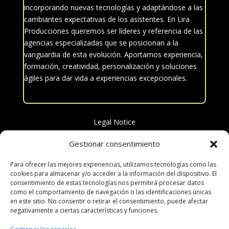
incorporando nuevas tecnologías y adaptándose a las
cambiantes expectativas de los asistentes.
En
Lira
Producciones
queremos ser líderes y referencia de las
agencias especializadas que se posicionan a la
vanguardia de esta evolución. Aportamos experiencia,
formación, creatividad, personalización y soluciones
ágiles para dar vida a experiencias excepcionales.
Legal Notice
2025 Lira Social People S.L.
Gestionar consentimiento
Para ofrecer las mejores experiencias, utilizamos tecnologías como las
cookies para almacenar y/o acceder a la información del dispositivo. El
consentimiento de estas tecnologías nos permitirá procesar datos
Textos legales
como el comportamiento de navegación o las identificaciones únicas
en este sitio. No consentir o retirar el consentimiento, puede afectar
negativamente a ciertas características y funciones.
Política de Privacidad